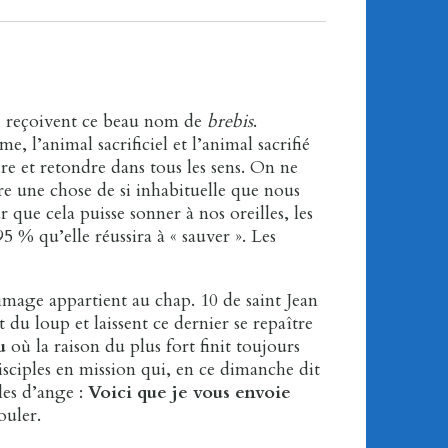
nt, reçoivent ce beau nom de
brebis
.
, l’animal sacrificiel et l’animal sacrifié
dre et retondre dans tous les sens. On ne
ire une chose de si inhabituelle que nous
 que cela puisse sonner à nos oreilles, les
5 % qu’elle réussira à « sauver ». Les
e image appartient au chap. 10 de saint Jean
 du loup et laissent ce dernier se repaître
u
où la raison du plus fort finit toujours
isciples en mission qui, en ce dimanche dit
les d’ange :
Voici que je vous envoie
ouler.