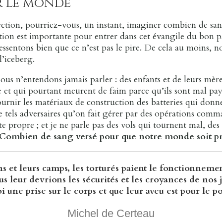
r le monde
rection, pourriez-vous, un instant, imaginer combien de sa
ion est importante pour entrer dans cet évangile du bon pa
ressentons bien que ce n’est pas le pire. De cela au moins, 
l’iceberg.
nous n’entendons jamais parler : des enfants et de leurs mère
e et qui pourtant meurent de faim parce qu’ils sont mal payé
urnir les matériaux de construction des batteries qui donnen
 tels adversaires qu’on fait gérer par des opérations comm
ste propre ; et je ne parle pas des vols qui tournent mal, d
Combien de sang versé pour que notre monde soit pr
ons et leurs camps, les torturés paient le fonctionnemen
us leur devrions les sécurités et les croyances de nos jo
loi une prise sur le corps et que leur aveu est pour le 
Michel de Certeau