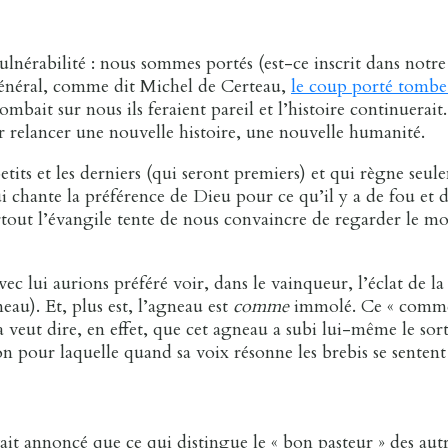
ulnérabilité : nous sommes portés (est-ce inscrit dans notre 
n général, comme dit Michel de Certeau,
le coup porté tombe 
tombait sur nous ils feraient pareil et l’histoire continuerait
r relancer une nouvelle histoire, une nouvelle humanité.
 petits et les derniers (qui seront premiers) et qui règne seu
ui chante la préférence de Dieu pour ce qu’il y a de fou et d
rtout l’évangile tente de nous convaincre de regarder le m
ec lui aurions préféré voir, dans le vainqueur, l’éclat de la
eau). Et, plus est, l’agneau est
comme
immolé. Ce « comme i
 veut dire, en effet, que cet agneau a subi lui-même le sor
son pour laquelle quand sa voix résonne les brebis se sentent
it annoncé que ce qui distingue le « bon pasteur » des autre