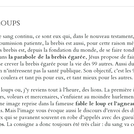
loups
t de sang continu, ce sont eux qui, dans le nouveau testame
mission patiente, la brebis est aussi, pour cette raison même
des brebis est, depuis la fondation du monde, de se faire ton
dans
la parabole de la brebis égarée
, Jésus propose de fa
 crever la brebis égarée pour la vie des 99 autres. Aussi dur
n’intéressent pas la santé publique. Son objectif, c’est les 9
 coulera et tant pis pour eux, et tant mieux pour les autres.
s loups ou, j’y reviens tout à l’heure, des lions. La premièr
ers, voleurs et mercenaires, s’enfuient au moindre hurlement
une image reprise dans la fameuse
fable le loup et l’agnea
s. Mais l’image vous évoque aussi le discours d’envoi des d
eux qui se pavanent souvent en robe d’appelés avec des gueu
ps
. La consigne a donc toujours été très clair : du sang va c