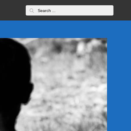
Search
for: