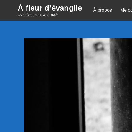
Skip
À fleur d’évangile
À propos
Me co
to
abécédaire amusé de la Bible
content