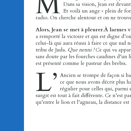
M
Dans sa vision, Jean est devan
Et voilà un ange « plein de for
radio. On cherche alentour et on ne trouve
Alors, Jean se met à pleurer
.
À larmes v
a remporté la victoire et qui est digne d’ou
celui-là qui aura réussi à faire ce que nul n
tribu de Juda.
Que nenni !
Ce qui va appara
sans doute par les fourches caudines d’un l
est présenté comme le pasteur des brebis.
L’
Ancien se trompe de façon si ba
ce que nous avons décrit plus ha
régulier pour celles qui, parmi 
surgit est tout à fait différente. Ce n’est 
qu’entre le lion et l’agneau, la distance es