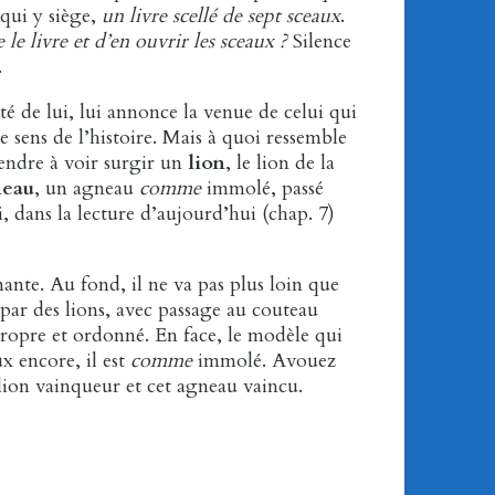
 qui y siège,
un livre scellé de sept sceaux
.
le livre et d’en ouvrir les sceaux ?
Silence
.
é de lui, lui annonce la venue de celui qui
e sens de l’histoire. Mais à quoi ressemble
ttendre à voir surgir un
lion
, le lion de la
eau
, un agneau
comme
immolé, passé
, dans la lecture d’aujourd’hui (chap. 7)
ante. Au fond, il ne va pas plus loin que
 par des lions, avec passage au couteau
 propre et ordonné. En face, le modèle qui
ux encore, il est
comme
immolé. Avouez
e lion vainqueur et cet agneau vaincu.