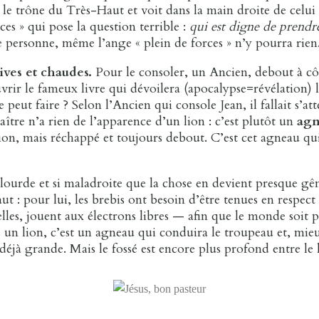
t le trône du Très-Haut et voit dans la main droite de celui
ces » qui pose la question terrible :
qui est digne de prendre 
 personne, même l’ange « plein de forces » n’y pourra rien
ives et chaudes.
Pour le consoler, un Ancien, debout à côt
vrir le fameux livre qui dévoilera (apocalypse=révélation) l
e peut faire ? Selon l’Ancien qui console Jean, il fallait s’a
ître n’a rien de l’apparence d’un lion : c’est plutôt un
agn
ion, mais réchappé et toujours debout. C’est cet agneau qui
lourde et si maladroite que la chose en devient presque gên
ut : pour lui, les brebis ont besoin d’être tenues en respect
elles, jouent aux électrons libres — afin que le monde soit
pas un lion, c’est un agneau qui conduira le troupeau et, mie
t déjà grande. Mais le fossé est encore plus profond entre l