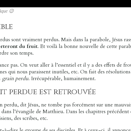
fique 😉
ible
rdus sont vraiment perdus. Mais dans la parabole, Jésus ras
orte
ro
nt du fruit
. Et voilà la bonne nouvelle de cette para
rdre son temps.
e pas. On veut aller à l’essentiel et il y a des effets de f
s qui nous paraissent inutiles, etc. On fait des résolutions 
u
grain perdu
. Irrécupérable, humainement.
ait perdue est retrouvée
in perdu, dit Jésus, ne tombe pas forcément sur une mauvaise
e dans l’évangile de Matthieu. Dans les chapitres précédent 
siens, des scribes, etc.
est-à-dire le groupe de ses disciples. Et à ceux-ci, il annon