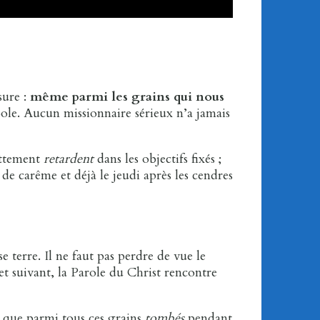
sure :
même parmi les grains qui nous
bole. Aucun missionnaire sérieux n’a jamais
rottement
retardent
dans les objectifs fixés ;
de carême et déjà le jeudi après les cendres
 terre. Il ne faut pas perdre de vue le
et suivant, la Parole du Christ rencontre
ce que parmi tous ces grains
tombés
pendant