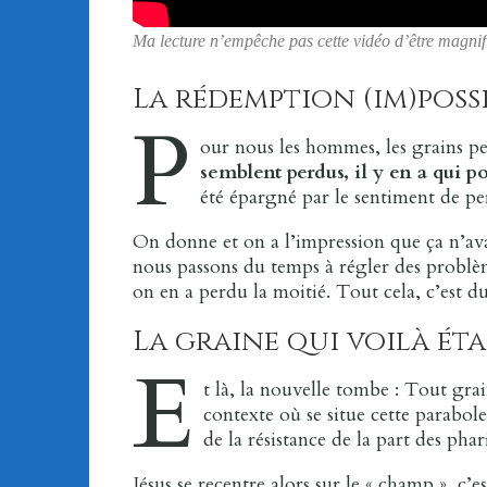
Ma lecture n’empêche pas cette vidéo d’être magni
La rédemption (im)poss
P
our nous les hommes, les grains pe
semblent perdus, il y en a qui p
été épargné par le sentiment de pe
On donne et on a l’impression que ça n’avanc
nous passons du temps à régler des problème
on en a perdu la moitié. Tout cela, c’est d
La graine qui voilà ét
E
t là, la nouvelle tombe : Tout gra
contexte où se situe cette parabol
de la résistance de la part des phari
Jésus se recentre alors sur le « champ », c’