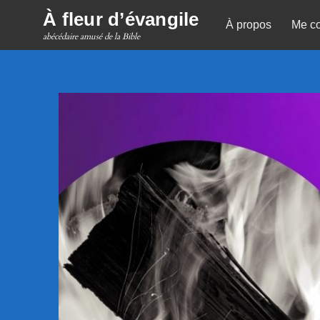
Skip
À fleur d’évangile
À propos
Me co
to
abécédaire amusé de la Bible
content