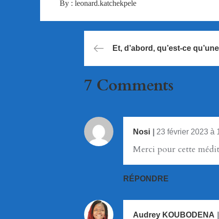
By :
leonard.katchekpele
Navigation
Et, d’abord, qu’est-ce qu’un
de
l’article
7 Comments
Nosi
23 février 2023 à
Merci pour cette médit
RÉPONDRE
Audrey KOUBODENA