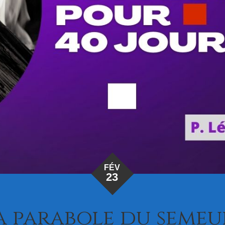
FÉV
23
a parabole du semeu