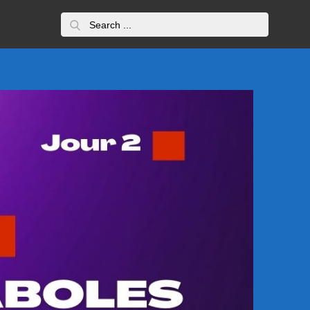
Search
for: