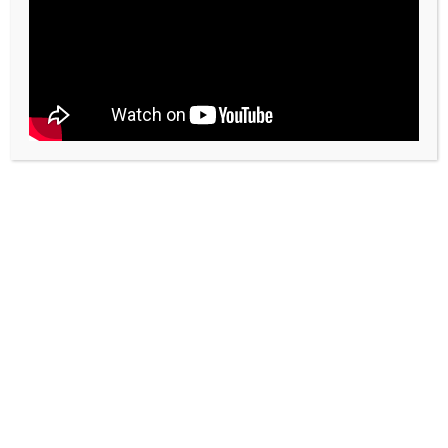
Voix. Quand je n’est pas un
autre
Il y a la voix, suave et mielleuse, qui
cherche à charmer et dit ce que vous avez
envie d’entendre. Et il y a la voix qui crie
dans le désert et qu’on n’aime pas, qui vous
prend à rebrousse-poil.
Theme: Reblog by
Moral Themes
.