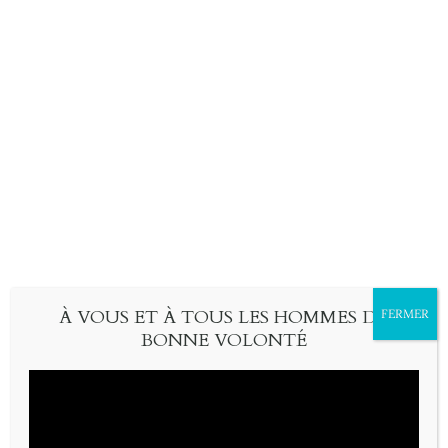
Skip
À fleur d’évangile
search
to
abécédaire amusé de la Bible
content
À VOUS ET À TOUS LES HOMMES DE
FERMER
BONNE VOLONTÉ
DÉC
05
ABÉCÉDAIRE