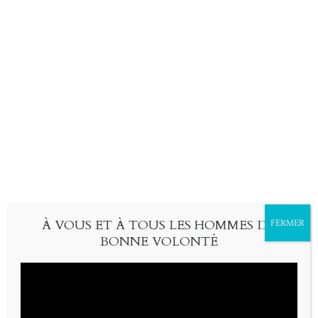
Skip
À fleur d’évangile
search
to
abécédaire amusé de la Bible
content
À VOUS ET À TOUS LES HOMMES DE
FERMER
BONNE VOLONTÉ
NOV
30