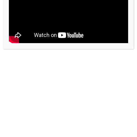
ABÉCÉDAIRE
Cana. Il y avait plus que les
noces
Les deux miracles de Cana (car il y en a
deux!) résument l’ensemble de l’évangile de
jean. Ils décrivent la foi de deux
générations de disciples : ceux dont Jean
parle et ceux à qui il parle.
Theme: Reblog by
Moral Themes
.