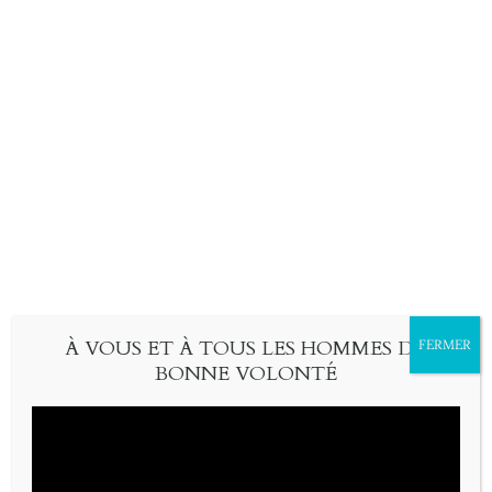
Skip
À fleur d’évangile
search
to
abécédaire amusé de la Bible
content
À VOUS ET À TOUS LES HOMMES DE
FERMER
BONNE VOLONTÉ
AVR
02
ABÉCÉDAIRE