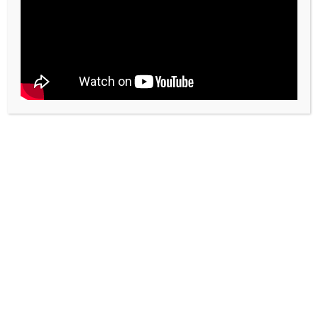
Côte. La naissance de l’épouse
La Croix n’est pas qu’une histoire de
souffrance. Elle est aussi, et peut-être
surtout, une noce. Pour cette raison, la joie
qu’elle annonce ne lui vient pas comme de
l’extérieur ; non, elle la contient en elle,
comme une graine, comme un enfant à
naître…
Theme: Reblog by
Moral Themes
.